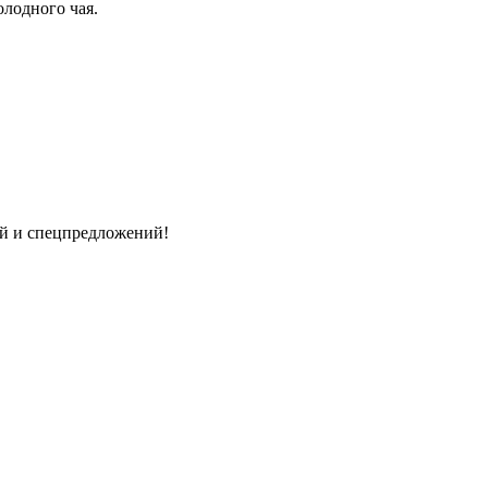
олодного чая.
ий и спецпредложений!